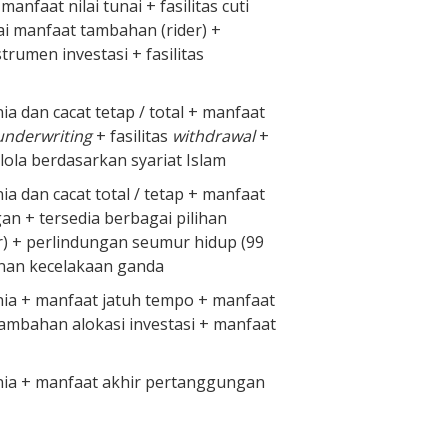
faat nilai tunai + fasilitas cuti
ai manfaat tambahan (rider) +
trumen investasi + fasilitas
a dan cacat tetap / total + manfaat
underwriting
+ fasilitas
withdrawal
+
kelola berdasarkan syariat Islam
a dan cacat total / tetap + manfaat
n + tersedia berbagai pilihan
) + perlindungan seumur hidup (99
nan kecelakaan ganda
ia + manfaat jatuh tempo + manfaat
tambahan alokasi investasi + manfaat
ia + manfaat akhir pertanggungan