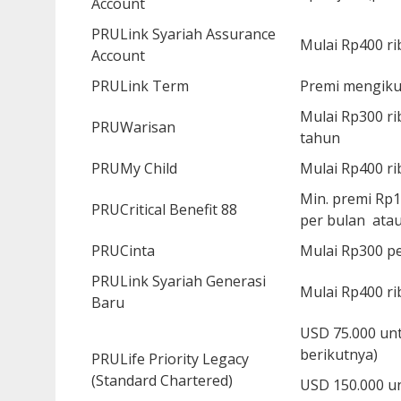
Account
PRULink Syariah Assurance
Mulai Rp400 ri
Account
PRULink Term
Premi mengikut
Mulai Rp300 ri
PRUWarisan
tahun
PRUMy Child
Mulai Rp400 ri
Min. premi Rp1
PRUCritical Benefit 88
per bulan atau
PRUCinta
Mulai Rp300 pe
PRULink Syariah Generasi
Mulai Rp400 ri
Baru
USD 75.000 unt
berikutnya)
PRULife Priority Legacy
(Standard Chartered)
USD 150.000 un