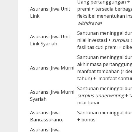
Uang pertanggungan + man
Asuransi Jiwa Unit
premi + tersedia berbag
Link
fleksibel menentukan ins
withdrawal
Santunan meninggal duni
Asuransi Jiwa Unit
nilai investasi +
surplus 
Link Syariah
fasilitas cuti premi + di
Santunan meninggal duni
akhir masa pertanggunga
Asuransi Jiwa Murni
manfaat tambahan (rider
tahun) + manfaat santu
Santunan meninggal dun
Asuransi Jiwa Murni
surplus underwriting
+ 
Syariah
nilai tunai
Asuransi Jiwa
Santunan meninggal dun
Bancassurance
+ bonus
Asuransi Jiwa