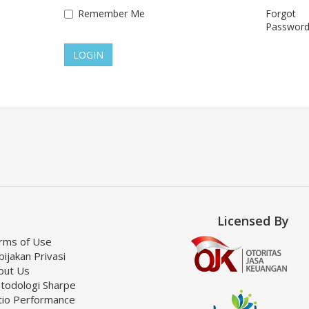
Remember Me
Forgot
Password
LOGIN
Licensed By
rms of Use
ijakan Privasi
out Us
todologi Sharpe
tio Performance