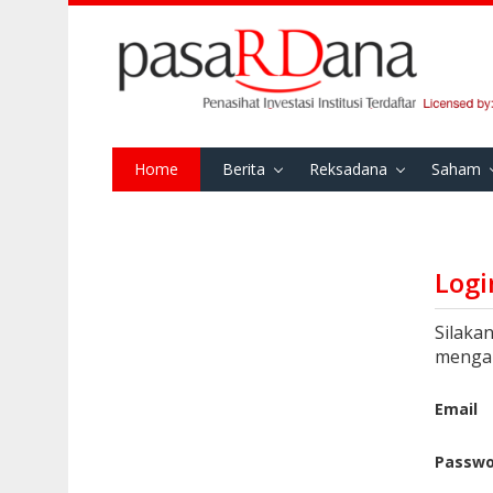
Home
Berita
Reksadana
Saham
Logi
Silaka
mengaks
Email
Passwo