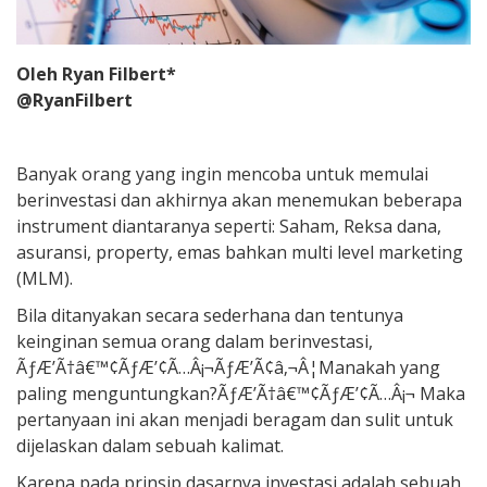
Oleh Ryan Filbert*
@RyanFilbert
Banyak orang yang ingin mencoba untuk memulai
berinvestasi dan akhirnya akan menemukan beberapa
instrument diantaranya seperti: Saham, Reksa dana,
asuransi, property, emas bahkan multi level marketing
(MLM).
Bila ditanyakan secara sederhana dan tentunya
keinginan semua orang dalam berinvestasi,
ÃƒÆ’Ã†â€™¢ÃƒÆ’¢Ã…Â¡¬ÃƒÆ’Ã¢â‚¬Â¦Manakah yang
paling menguntungkan?ÃƒÆ’Ã†â€™¢ÃƒÆ’¢Ã…Â¡¬ Maka
pertanyaan ini akan menjadi beragam dan sulit untuk
dijelaskan dalam sebuah kalimat.
Karena pada prinsip dasarnya investasi adalah sebuah