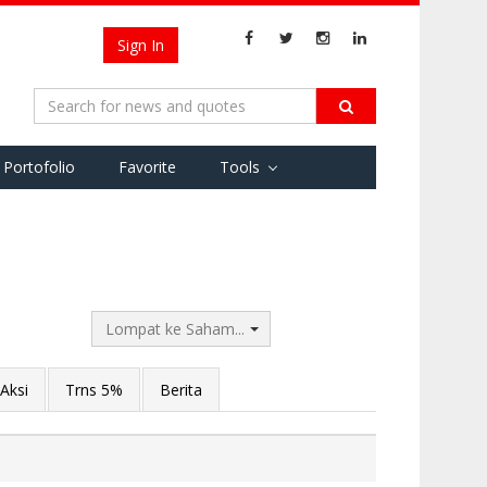
Sign In
Portofolio
Favorite
Tools
Lompat ke Saham...
Aksi
Trns 5%
Berita