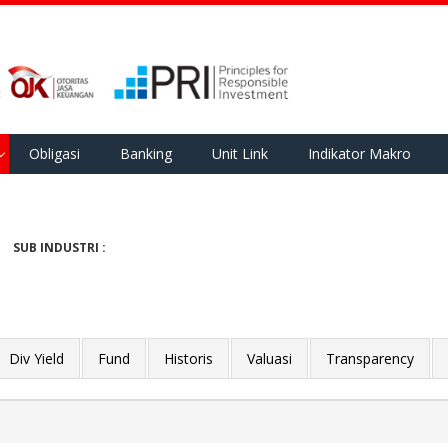
Obligasi
Banking
Unit Link
Indikator Makro
SUB INDUSTRI :
Div Yield
Fund
Historis
Valuasi
Transparency