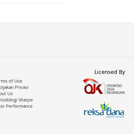
Licensed By
rms of Use
ijakan Privasi
out Us
todologi Sharpe
tio Performance