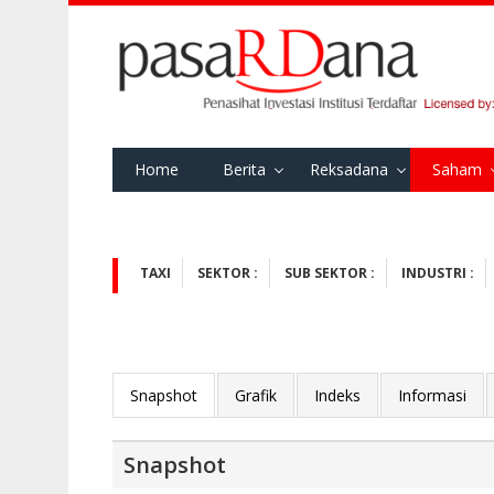
Home
Berita
Reksadana
Saham
TAXI
SEKTOR :
SUB SEKTOR :
INDUSTRI :
Snapshot
Grafik
Indeks
Informasi
Snapshot