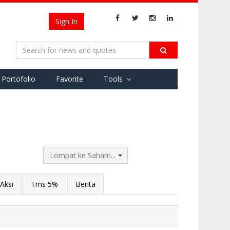
Sign In
Portofolio
Favorite
Tools
Lompat ke Saham...
Aksi
Trns 5%
Berita