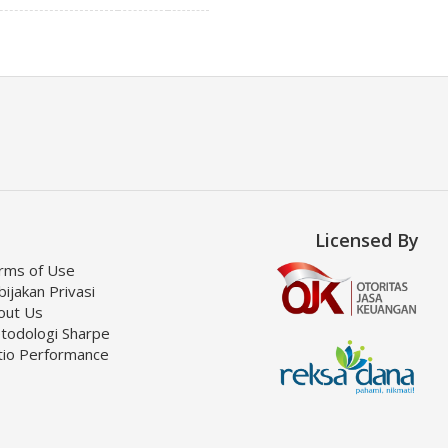
Licensed By
rms of Use
ijakan Privasi
out Us
todologi Sharpe
tio Performance