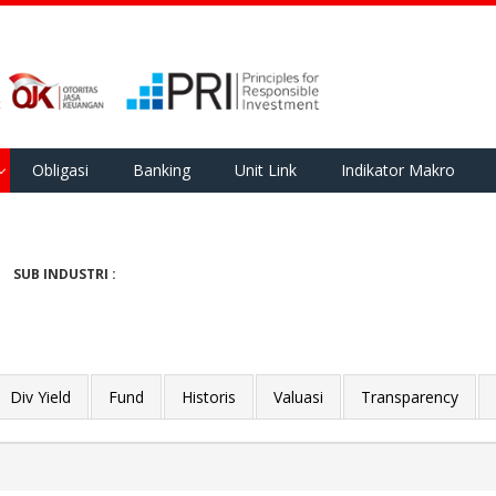
Obligasi
Banking
Unit Link
Indikator Makro
SUB INDUSTRI :
Div Yield
Fund
Historis
Valuasi
Transparency