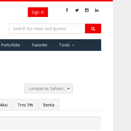
Sign In
Portofolio
Favorite
Tools
Lompat ke Saham...
Aksi
Trns 5%
Berita