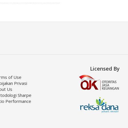
Licensed By
rms of Use
ijakan Privasi
out Us
todologi Sharpe
tio Performance