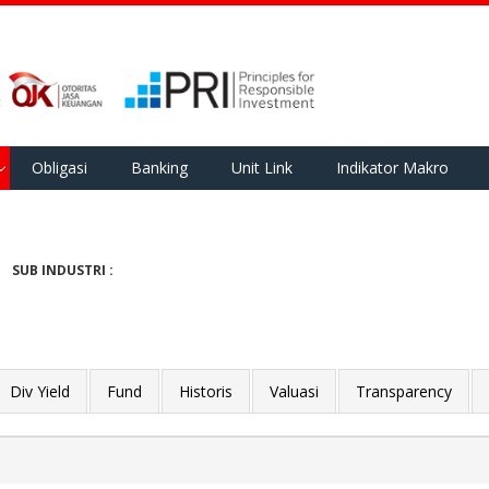
Obligasi
Banking
Unit Link
Indikator Makro
SUB INDUSTRI :
Div Yield
Fund
Historis
Valuasi
Transparency