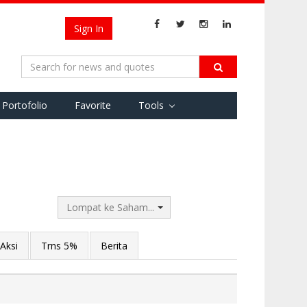
Sign In
Portofolio
Favorite
Tools
Lompat ke Saham...
Aksi
Trns 5%
Berita