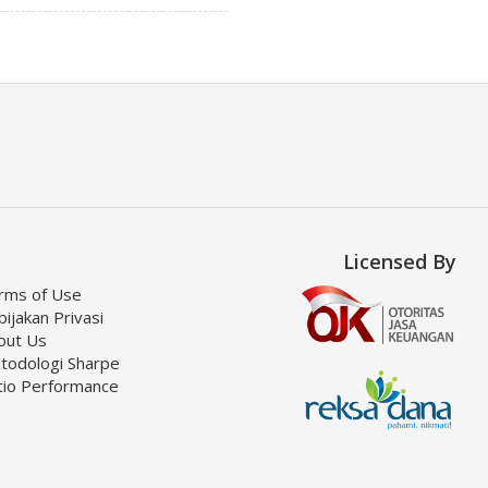
Licensed By
rms of Use
ijakan Privasi
out Us
todologi Sharpe
tio Performance