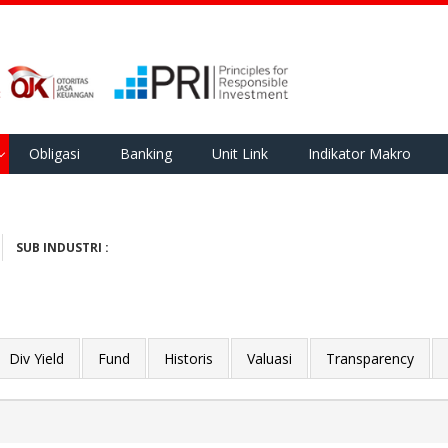
Obligasi
Banking
Unit Link
Indikator Makro
SUB INDUSTRI :
Div Yield
Fund
Historis
Valuasi
Transparency