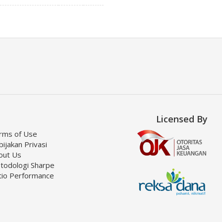
Licensed By
rms of Use
ijakan Privasi
out Us
todologi Sharpe
tio Performance