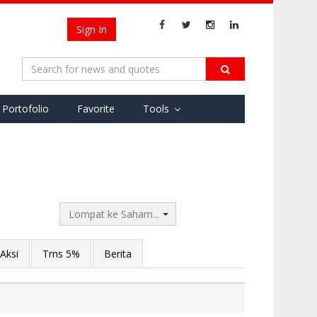
Sign In
Portofolio
Favorite
Tools
Lompat ke Saham...
Aksi
Trns 5%
Berita