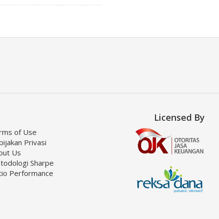
Licensed By
rms of Use
ijakan Privasi
out Us
todologi Sharpe
tio Performance