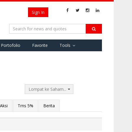
Sign In
Portofolio
Favorite
Tools
Lompat ke Saham...
Aksi
Trns 5%
Berita