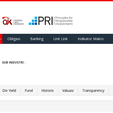
Obligasi
Banking
Unit Link
Indikator Makro
SUB INDUSTRI :
Div Yield
Fund
Historis
Valuasi
Transparency