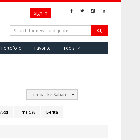
Sign In
Portofolio
Favorite
Tools
Lompat ke Saham...
Aksi
Trns 5%
Berita