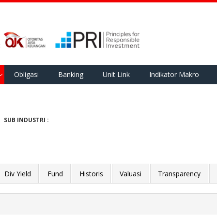
Obligasi
Banking
Unit Link
Indikator Makro
SUB INDUSTRI :
Div Yield
Fund
Historis
Valuasi
Transparency