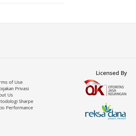
Licensed By
rms of Use
ijakan Privasi
out Us
todologi Sharpe
tio Performance