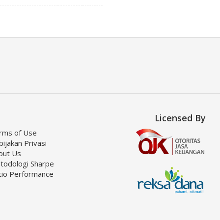
Licensed By
rms of Use
ijakan Privasi
out Us
todologi Sharpe
tio Performance