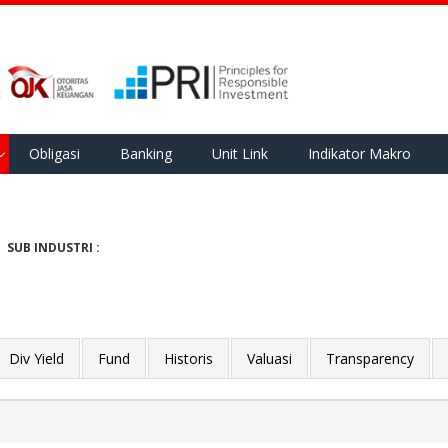
Obligasi
Banking
Unit Link
Indikator Makro
SUB INDUSTRI :
Div Yield
Fund
Historis
Valuasi
Transparency