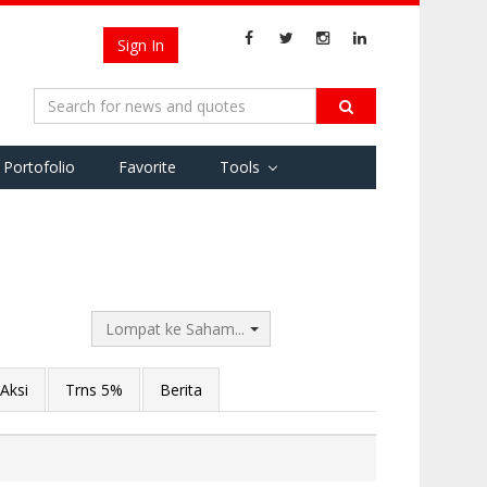
Sign In
Portofolio
Favorite
Tools
Lompat ke Saham...
Aksi
Trns 5%
Berita